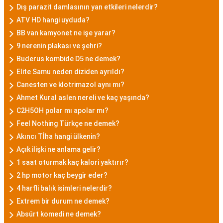
Dış parazit damlasının yan etkileri nelerdir?
ATV HD hangi uyduda?
BB van kamyonet ne işe yarar?
9 nerenin plakası ve şehri?
Buderus kombide D5 ne demek?
Elite Samu neden diziden ayrıldı?
Canesten ve klotrimazol aynı mı?
Ahmet Kural aslen nereli ve kaç yaşında?
C2H5OH polar mı apolar mı?
Feel Nothing Türkçe ne demek?
Akıncı Tİha hangi ülkenin?
Açık ilişki ne anlama gelir?
1 saat oturmak kaç kalori yaktırır?
2 hp motor kaç beygir eder?
4 harfli balık isimleri nelerdir?
Extrem bir durum ne demek?
Absürt komedi ne demek?