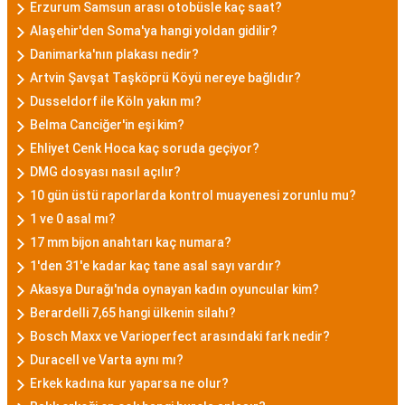
Erzurum Samsun arası otobüsle kaç saat?
Alaşehir'den Soma'ya hangi yoldan gidilir?
Danimarka'nın plakası nedir?
Artvin Şavşat Taşköprü Köyü nereye bağlıdır?
Dusseldorf ile Köln yakın mı?
Belma Canciğer'in eşi kim?
Ehliyet Cenk Hoca kaç soruda geçiyor?
DMG dosyası nasıl açılır?
10 gün üstü raporlarda kontrol muayenesi zorunlu mu?
1 ve 0 asal mı?
17 mm bijon anahtarı kaç numara?
1'den 31'e kadar kaç tane asal sayı vardır?
Akasya Durağı'nda oynayan kadın oyuncular kim?
Berardelli 7,65 hangi ülkenin silahı?
Bosch Maxx ve Varioperfect arasındaki fark nedir?
Duracell ve Varta aynı mı?
Erkek kadına kur yaparsa ne olur?