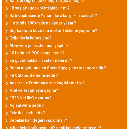
Balık erkeği en çok hangi burçla anlaşır?
18 yaş altı uçak bileti alabilir mi?
Batı cephesinde Yunanlılara karşı kim savaştı?
1 otobüs 100km'de ne kadar yakar?
Buji kablosu bozuksa motor tekleme yapar mı?
Ezilenlerin konusu ne?
Aloe vera jeli evde nasıl yapılır?
101e bir alt POS cihazı nedir?
En güzel dükkan isimleri nelerdir?
Baharat yolunun en önemli geçiş noktası neresidir?
FBX 3D modelleme nedir?
Ankara ile Erzincan arası kaç kilometre?
Atel ve tespit aynı şey mi?
1923 Netflix'te var mı?
Açısal ivme nedir?
Evle ilgili özlü söz?
Depakin kan değeri kaç olmalı?
A harfiyle baÅŸlayan eÅŸ sesli kelimeler nelerdir?