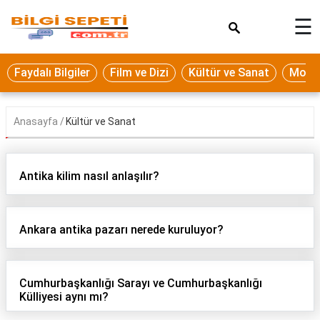
×
☰
Eğitim
Faydalı Bilgiler
Film ve Dizi
Kültür ve Sanat
Moda 
Ekonomi
Sağlık
Anasayfa
Kültür ve Sanat
Seyahat
Spor
Antika kilim nasıl anlaşılır?
Oyun
Yaşam
Ankara antika pazarı nerede kuruluyor?
Hukuk
Blog
Cumhurbaşkanlığı Sarayı ve Cumhurbaşkanlığı
Külliyesi aynı mı?