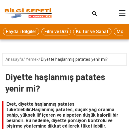
×
☰
Eğitim
Faydalı Bilgiler
Film ve Dizi
Kültür ve Sanat
Moda 
Ekonomi
Sağlık
Seyahat
Anasayfa
Yemek
Diyette haşlanmış patates yenir mi?
Spor
Diyette haşlanmış patates
Oyun
yenir mi?
Yaşam
Hukuk
Evet, diyette haşlanmış patates
tüketilebilir.Haşlanmış patates, düşük yağ oranına
Blog
sahip, yüksek lif içeren ve nispeten düşük kalorili bir
besindir. Bu nedenle, diyette porsiyon kontrolü ve
pişirme yöntemine dikkat edilerek tüketilebilir.