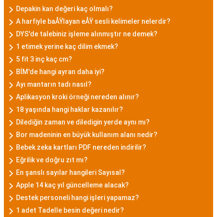
Depakin kan değeri kaç olmalı?
A harfiyle baÅŸlayan eÅŸ sesli kelimeler nelerdir?
DYS'de talebiniz işleme alınmıştır ne demek?
1 etimek yerine kaç dilim ekmek?
5 fit 3 inç kaç cm?
BİM'de hangi ayran daha iyi?
Ayı mantarın tadı nasıl?
Aplikasyon kroki örneği nereden alınır?
18 yaşında hangi haklar kazanılır?
Dilediğin zaman ve diledigin yerde aynı mı?
Bor madeninin en büyük kullanım alanı nedir?
Bebek zeka kartları PDF nereden indirilir?
Eğrilik ve doğru zıt mı?
En şanslı sayılar hangileri Sayısal?
Apple 14 kaç yıl güncelleme alacak?
Destek personeli hangi işleri yapamaz?
1 adet Tadelle besin değeri nedir?