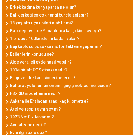
Erkek kadına kur yaparsa ne olur?
Balık erkeği en çok hangi burçla anlaşır?
18 yaş altı uçak bileti alabilir mi?
Batı cephesinde Yunanlılara karşı kim savaştı?
1 otobüs 100km'de ne kadar yakar?
Buji kablosu bozuksa motor tekleme yapar mı?
Ezilenlerin konusu ne?
Aloe vera jeli evde nasıl yapılır?
101e bir alt POS cihazı nedir?
En güzel dükkan isimleri nelerdir?
Baharat yolunun en önemli geçiş noktası neresidir?
FBX 3D modelleme nedir?
Ankara ile Erzincan arası kaç kilometre?
Atel ve tespit aynı şey mi?
1923 Netflix'te var mı?
Açısal ivme nedir?
Evle ilgili özlü söz?