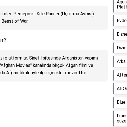
Aqua
Plat
ilmler: Persepolis. Kite Runner (Uçurtma Avcısı).
Evde 
 Beast of War.
Bizne
ir?
Dizic
azı platformlar: Sinefil sitesinde Afganistan yapımı
Arka
a "Afghan Movies" kanalında birçok Afgan filmi ve
 Afgan filmleriyle ilgili içerikler mevcuttur.
After
Ali Ö
Blue 
Frans
güze