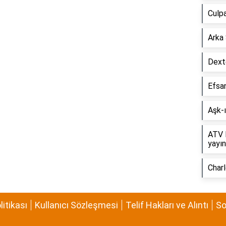
Culp
Arka 
Dexte
Efsa
Aşk-
ATV 
yayı
Char
olitikası
Kullanıcı Sözleşmesi
Telif Hakları ve Alıntı
So