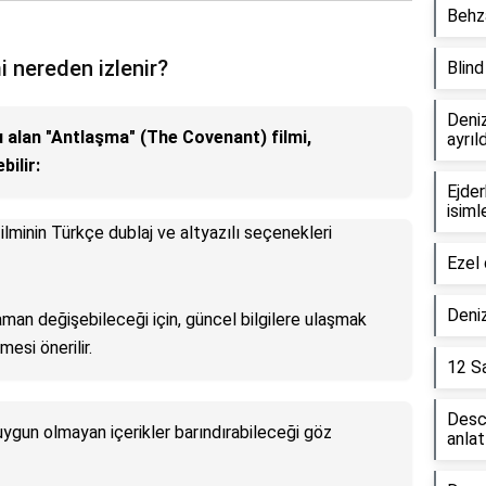
Behza
 nereden izlenir?
Blin
Deniz
alan "Antlaşma" (The Covenant) filmi,
ayrıl
bilir:
Ejder
isiml
ilminin Türkçe dublaj ve altyazılı seçenekleri
Ezel 
Deniz
man değişebileceği için, güncel bilgilere ulaşmak
mesi önerilir.
12 Sa
Desc
uygun olmayan içerikler barındırabileceği göz
anlat