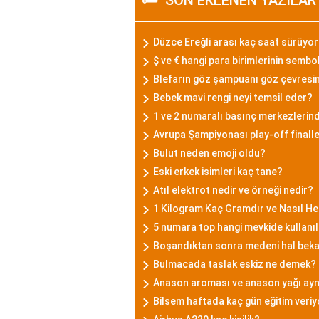
SON EKLENEN YAZILAR
Düzce Ereğli arası kaç saat sürüyo
$ ve € hangi para birimlerinin sembo
Blefarın göz şampuanı göz çevresine 
Bebek mavi rengi neyi temsil eder?
1 ve 2 numaralı basınç merkezlerind
Avrupa Şampiyonası play-off final
Bulut neden emoji oldu?
Eski erkek isimleri kaç tane?
Atıl elektrot nedir ve örneği nedir?
1 Kilogram Kaç Gramdır ve Nasıl He
5 numara top hangi mevkide kullanıl
Boşandıktan sonra medeni hal bekar 
Bulmacada taslak eskiz ne demek?
Anason aroması ve anason yağı ayn
Bilsem haftada kaç gün eğitim veri