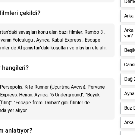
Demo
ilmleri çekildi?
Arka
Arka 
an'daki savaşları konu alan bazı filmler: Rambo 3 .
var?
vanın Yolculuğu . Ayrıca, Kabul Express , Escape
mler de Afganistan'daki koşulları ve olayları ele alır.
Beşik
Cansu
 hangileri?
Dağ 
 Persepolis. Kite Runner (Uçurtma Avcısı). Pervane
Aynal
xpress. Heiran. Ayrıca, "6 Underground", "Büyük
film)", "Escape from Taliban" gibi filmler de
Buz D
da yer alıyor.
Arka 
m anlatıyor?