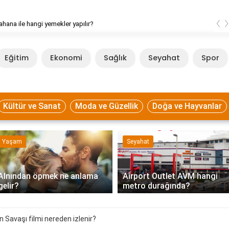
‹
ahana ile hangi yemekler yapılır?
Eğitim
Ekonomi
Sağlık
Seyahat
Spor
Kültür ve Sanat
Moda ve Güzellik
Doğa ve Hayvanlar
Yaşam
Seyahat
Alnından öpmek ne anlama
Airport Outlet AVM hangi
gelir?
metro durağında?
 Savaşı filmi nereden izlenir?