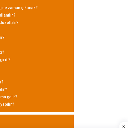
j ne zaman çıkacak?
llanılır?
düzeltilir?
mı?
tı?
girdi?
u?
lir?
ama gelir?
yapılır?