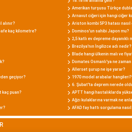
18.18 ne anlama gelir?
Amerikan turşusu Türkçe dubla
Arnavut ciğeri için hangi ciğer ku
l alınır?
Ariston kombi 5P3 hatası nasıl 
safe kaç kilometre?
Dominos'un sahibi Japon mu?
2,5 katlı ev depreme dayanıklı 
Brezilya'nın İngilizce adı nedir?
Blade hangi ülkenin malı ve fiya
ak?
Domates Osmanlı'ya ne zaman 
Allerset şurup ne işe yarar?
eden geçiyor?
1970 model arabalar hangileri?
6. Şubat'ta deprem nerede old
t kaç puan?
APTT hangi hastalıklarda yükse
Ağzı kulaklarına varmak ne anl
er?
AFAD fay hattı sorgulama nasıl 
R