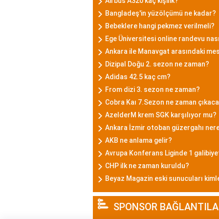
Airbus A320 kaç kişilik?
Bangladeş'in yüzölçümü ne kadar?
Bebeklere hangi pekmez verilmeli?
Ege Üniversitesi online randevu nası
Ankara ile Manavgat arasındaki me
Dizipal Doğu 2. sezon ne zaman?
Adidas 42.5 kaç cm?
From dizi 3. sezon ne zaman?
Cobra Kaı 7.Sezon ne zaman çıkac
AzelderM krem SGK karşılıyor mu?
Ankara İzmir otoban güzergahı ner
AKB ne anlama gelir?
Avrupa Konferans Liginde 1 galibiye
CHP ilk ne zaman kuruldu?
Beyaz Magazin eski sunucuları kiml
SPONSOR BAĞLANTILA