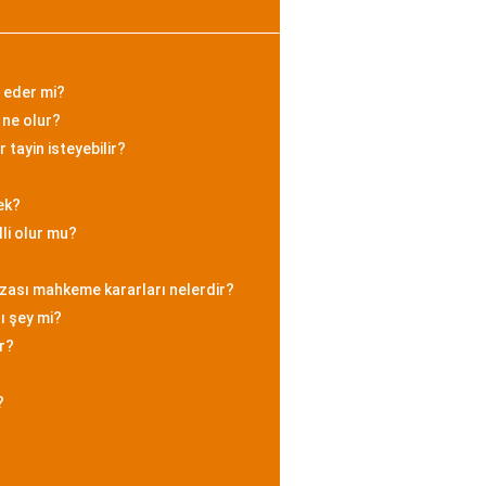
l eder mi?
ne olur?
 tayin isteyebilir?
ek?
li olur mu?
ezası mahkeme kararları nelerdir?
ı şey mi?
r?
?