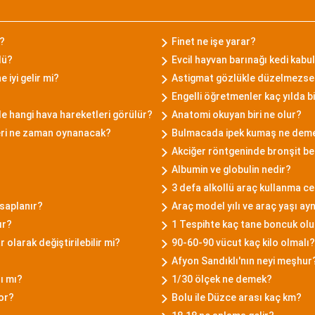
r?
Finet ne işe yarar?
lü?
Evcil hayvan barınağı kedi kabu
iyi gelir mi?
Astigmat gözlükle düzelmezse 
Engelli öğretmenler kaç yılda bir
e hangi hava hareketleri görülür?
Anatomi okuyan biri ne olur?
leri ne zaman oynanacak?
Bulmacada ipek kumaş ne dem
Akciğer röntgeninde bronşit bel
Albumin ve globulin nedir?
3 defa alkollü araç kullanma c
saplanır?
Araç model yılı ve araç yaşı ayn
ır?
1 Tespihte kaç tane boncuk olu
olarak değiştirilebilir mi?
90-60-90 vücut kaç kilo olmalı?
Afyon Sandıklı'nın neyi meşhur
ı mı?
1/30 ölçek ne demek?
yor?
Bolu ile Düzce arası kaç km?