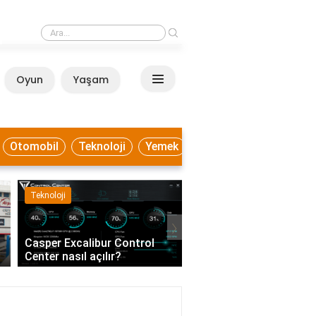
›
Beyaz lahana ile hangi yemekler yapılır?
Oyun
Yaşam
Anasayfa
Otomobil
Teknoloji
Yemek
Teknoloji
Sağlık
›
Casper Excalibur Control
Eczanedeki eczacı ve k
Center nasıl açılır?
dışında kimler çalışabil