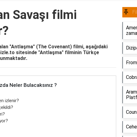
n Savaşı filmi
Fi
r?
Ameri
zama
lan "Antlaşma" (The Covenant) filmi, aşağıdaki
Dizi
mizle.to sitesinde "Antlaşma" filminin Türkçe
ulunmaktadır.
From 
Cobr
zda Neler Bulacaksınız ?
Aramı
Plat
n izlenir?
ekildi?
Coun
ri?
yor?
Cehe