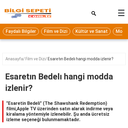
×
☰
Eğitim
Faydalı Bilgiler
Film ve Dizi
Kültür ve Sanat
Moda 
Ekonomi
Sağlık
Seyahat
Anasayfa
Film ve Dizi
Esaretın Bedelı hangi modda izlenir?
Spor
Esaretın Bedelı hangi modda
Oyun
izlenir?
Yaşam
Hukuk
"Esaretin Bedeli" (The Shawshank Redemption)
filmi,Apple TV üzerinden satın alarak indirme veya
Blog
kiralama yöntemiyle izlenebilir. Şu anda ücretsiz
izleme seçeneği bulunmamaktadır.