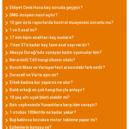
Ehliyet Cenk Hoca kaç soruda geçiyor?
DMG dosyası nasıl açılır?
10 gün üstü raporlarda kontrol muayenesi zorunlu mu?
1 ve 0 asal mı?
17 mm bijon anahtarı kaç numara?
1'den 31'e kadar kaç tane asal sayı vardır?
Akasya Durağı'nda oynayan kadın oyuncular kim?
Berardelli 7,65 hangi ülkenin silahı?
Bosch Maxx ve Varioperfect arasındaki fark nedir?
Duracell ve Varta aynı mı?
Erkek kadına kur yaparsa ne olur?
Balık erkeği en çok hangi burçla anlaşır?
18 yaş altı uçak bileti alabilir mi?
Batı cephesinde Yunanlılara karşı kim savaştı?
1 otobüs 100km'de ne kadar yakar?
Buji kablosu bozuksa motor tekleme yapar mı?
Ezilenlerin konusu ne?