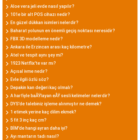
Aloe vera jeli evde nasıl yapılır?
101e bir alt POS cihazı nedir?
En güzel dükkan isimleri nelerdir?
Baharat yolunun en önemli geçiş noktası neresidir?
FBX 3D modelleme nedir?
Ankara ile Erzincan arası kaç kilometre?
Atel ve tespit aynı şey mi?
1923 Netflix'te var mı?
Açısal ivme nedir?
Evle ilgili özlü söz?
Depakin kan değeri kaç olmalı?
A harfiyle baÅŸlayan eÅŸ sesli kelimeler nelerdir?
DYS'de talebiniz işleme alınmıştır ne demek?
1 etimek yerine kaç dilim ekmek?
5 fit 3 inç kaç cm?
BİM'de hangi ayran daha iyi?
Ayı mantarın tadı nasıl?