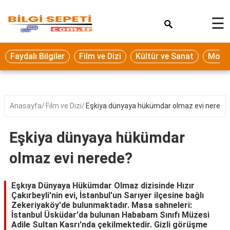
×
☰
Eğitim
Faydalı Bilgiler
Film ve Dizi
Kültür ve Sanat
Moda 
Ekonomi
Sağlık
Seyahat
Anasayfa
Film ve Dizi
Eşkiya dünyaya hükümdar olmaz evi nerede
Spor
Eşkiya dünyaya hükümdar
Oyun
olmaz evi nerede?
Yaşam
Hukuk
Eşkıya Dünyaya Hükümdar Olmaz dizisinde Hızır
Çakırbeyli'nin evi, İstanbul'un Sarıyer ilçesine bağlı
Blog
Zekeriyaköy'de bulunmaktadır. Masa sahneleri:
İstanbul Üsküdar'da bulunan Hababam Sınıfı Müzesi
Adile Sultan Kasrı'nda çekilmektedir. Gizli görüşme