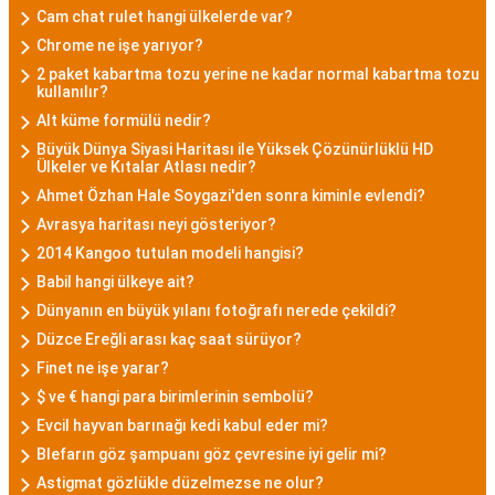
Cam chat rulet hangi ülkelerde var?
Chrome ne işe yarıyor?
2 paket kabartma tozu yerine ne kadar normal kabartma tozu
kullanılır?
Alt küme formülü nedir?
Büyük Dünya Siyasi Haritası ile Yüksek Çözünürlüklü HD
Ülkeler ve Kıtalar Atlası nedir?
Ahmet Özhan Hale Soygazi'den sonra kiminle evlendi?
Avrasya haritası neyi gösteriyor?
2014 Kangoo tutulan modeli hangisi?
Babil hangi ülkeye ait?
Dünyanın en büyük yılanı fotoğrafı nerede çekildi?
Düzce Ereğli arası kaç saat sürüyor?
Finet ne işe yarar?
$ ve € hangi para birimlerinin sembolü?
Evcil hayvan barınağı kedi kabul eder mi?
Blefarın göz şampuanı göz çevresine iyi gelir mi?
Astigmat gözlükle düzelmezse ne olur?