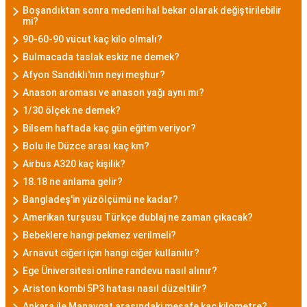
Boşandıktan sonra medeni hal bekar olarak değiştirilebilir
mi?
90-60-90 vücut kaç kilo olmalı?
Bulmacada taslak eskiz ne demek?
Afyon Sandıklı'nın neyi meşhur?
Anason aroması ve anason yağı aynı mı?
1/30 ölçek ne demek?
Bilsem haftada kaç gün eğitim veriyor?
Bolu ile Düzce arası kaç km?
Airbus A320 kaç kişilik?
18.18 ne anlama gelir?
Bangladeş'in yüzölçümü ne kadar?
Amerikan turşusu Türkçe dublaj ne zaman çıkacak?
Bebeklere hangi pekmez verilmeli?
Arnavut ciğeri için hangi ciğer kullanılır?
Ege Üniversitesi online randevu nasıl alınır?
Ariston kombi 5P3 hatası nasıl düzeltilir?
Ankara ile Manavgat arasındaki mesafe kaç kilometre?