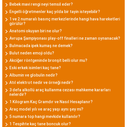
Bebek mavi rengi neyi temsil eder?
Engelli öğretmenler kaç yılda bir tayin isteyebilir?
1 ve 2 numaralı basınç merkezlerinde hangi hava hareketleri
görülür?
Anatomi okuyan biri ne olur?
Avrupa Şampiyonası play-off finalleri ne zaman oynanacak?
Bulmacada ipek kumaş ne demek?
Bulut neden emoji oldu?
Akciğer röntgeninde bronşit belli olur mu?
Eski erkek isimleri kaç tane?
Albumin ve globulin nedir?
Atıl elektrot nedir ve örneği nedir?
3 defa alkollü araç kullanma cezası mahkeme kararları
nelerdir?
1 Kilogram Kaç Gramdır ve Nasıl Hesaplanır?
Araç model yılı ve araç yaşı aynı şey mi?
5 numara top hangi mevkide kullanılır?
1 Tespihte kaç tane boncuk olur?