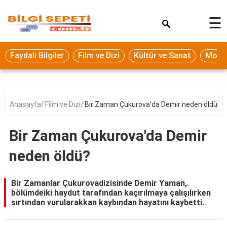
×
☰
Eğitim
Faydalı Bilgiler
Film ve Dizi
Kültür ve Sanat
Moda 
Ekonomi
Sağlık
Seyahat
Anasayfa
Film ve Dizi
Bir Zaman Çukurova'da Demir neden öldü?
Spor
Bir Zaman Çukurova'da Demir
Oyun
neden öldü?
Yaşam
Hukuk
Bir Zamanlar Çukurovadizisinde Demir Yaman,.
bölümdeiki haydut tarafından kaçırılmaya çalışılırken
Blog
sırtından vurularakkan kaybından hayatını kaybetti.