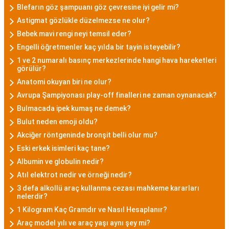
Blefarın göz şampuanı göz çevresine iyi gelir mi?
Astigmat gözlükle düzelmezse ne olur?
Bebek mavi rengi neyi temsil eder?
Engelli öğretmenler kaç yılda bir tayin isteyebilir?
1 ve 2 numaralı basınç merkezlerinde hangi hava hareketleri
görülür?
Anatomi okuyan biri ne olur?
Avrupa Şampiyonası play-off finalleri ne zaman oynanacak?
Bulmacada ipek kumaş ne demek?
Bulut neden emoji oldu?
Akciğer röntgeninde bronşit belli olur mu?
Eski erkek isimleri kaç tane?
Albumin ve globulin nedir?
Atıl elektrot nedir ve örneği nedir?
3 defa alkollü araç kullanma cezası mahkeme kararları
nelerdir?
1 Kilogram Kaç Gramdır ve Nasıl Hesaplanır?
Araç model yılı ve araç yaşı aynı şey mi?