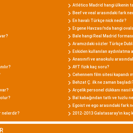
Atlético Madrid hangi ülkenin t
Beef ve veal arasındaki fark ne
En havalı Türkçe nick nedir?
Ergene Havzası'nda hangi oval
 var?
Bale hangi Real Madrid forması
Aramızdaki sözler Türkçe Dubl
Eskiden kullanılan aydınlatma a
Anasınıfi ve anaokulu arasındak
nılır?
AYT fizik kaç soru?
?
Cehennem film sitesi kapandı 
Behzat Ç. ilk ne zaman başladı
 var?
Arçelik personel dükkanı nasıl k
 olur?
Bal kabağından tatlı ve tuzlu ne
Egoist ve ego arasındaki fark n
r nelerdir?
2012-2013 Galatasaray'ın kaç 
R