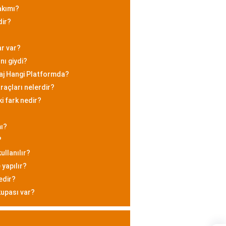
akımı?
dir?
ar var?
nı giydi?
aj Hangi Platformda?
raçları nelerdir?
i fark nedir?
mı?
?
ullanılır?
 yapılır?
edir?
kupası var?