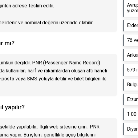
Avrup
girilen adrese teslim edilir.
yüzö
elirlenir ve nominal değerin üzerinde olabilir.
Erde
76 ve
ır mı?
Ankar
ümkün değildir. PNR (Passenger Name Record)
579 
da kullanılan, harf ve rakamlardan oluşan altı haneli
posta veya SMS yoluyla iletilir ve bilet bilgileri ile
Bulgu
Erzur
l yapılır?
1 00
kilde yapılabilir:. İlgili web sitesine girin.. PNR
Diyar
ama yapın. Bu işlem, genellikle uçuş bilgilerini