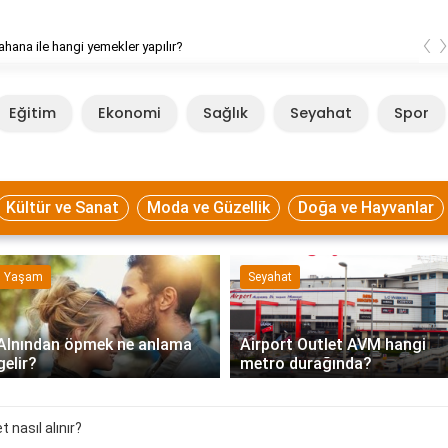
‹
ahana ile hangi yemekler yapılır?
Eğitim
Ekonomi
Sağlık
Seyahat
Spor
Kültür ve Sanat
Moda ve Güzellik
Doğa ve Hayvanlar
Yaşam
Seyahat
Alnından öpmek ne anlama
Airport Outlet AVM hangi
gelir?
metro durağında?
t nasıl alınır?