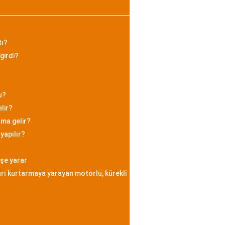
tı?
girdi?
u?
lir?
ama gelir?
yapılır?
işe yarar
rı kurtarmaya yarayan motorlu, kürekli