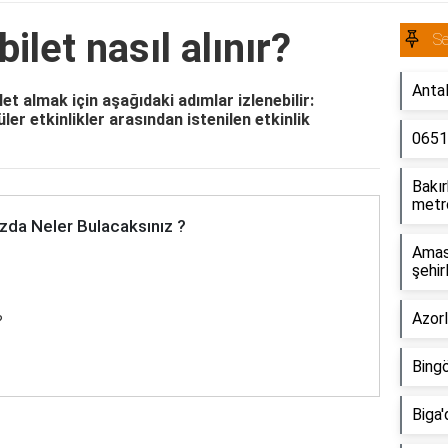
bilet nasıl alınır?
S
Anta
et almak için aşağıdaki adımlar izlenebilir:
ler etkinlikler arasından istenilen etkinlik
0651
Bakır
metro
zda Neler Bulacaksınız ?
Amasy
şehir
Azorl
?
Bingö
Biga'