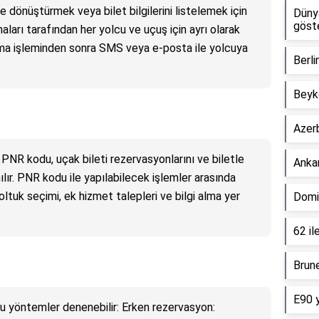
 dönüştürmek veya bilet bilgilerini listelemek için
Dünya
göste
maları tarafından her yolcu ve uçuş için ayrı olarak
 alma işleminden sonra SMS veya e-posta ile yolcuya
Berli
Beyko
Azer
 PNR kodu, uçak bileti rezervasyonlarını ve biletle
Ankar
anılır. PNR kodu ile yapılabilecek işlemler arasında
 koltuk seçimi, ek hizmet talepleri ve bilgi alma yer
Domi
62 il
Brune
E90 y
 şu yöntemler denenebilir: Erken rezervasyon: