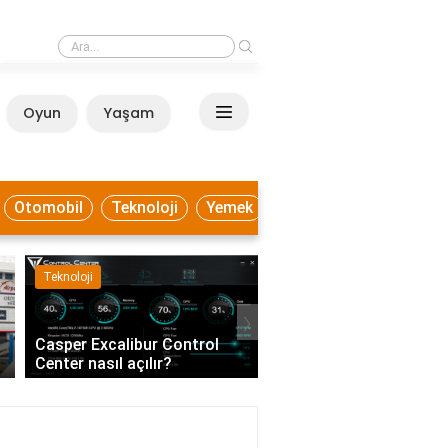
›
Beyaz lahana ile hangi yemekler yapılır?
Oyun
Yaşam
Anasayfa
Otomobil
Teknoloji
Yemek
Teknoloji
Sağlık
›
Casper Excalibur Control
Eczanedeki eczacı ve k
Center nasıl açılır?
dışında kimler çalışabil