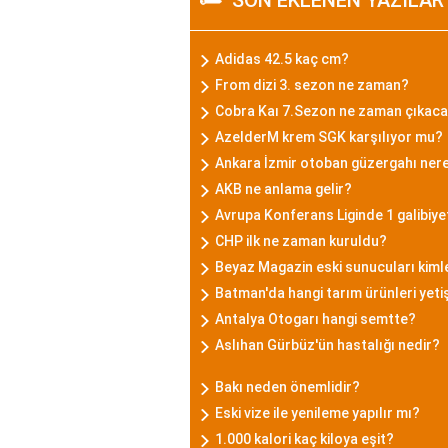
SON EKLENEN YAZILAR
Adidas 42.5 kaç cm?
From dizi 3. sezon ne zaman?
Cobra Kaı 7.Sezon ne zaman çıkac
AzelderM krem SGK karşılıyor mu?
Ankara İzmir otoban güzergahı ner
AKB ne anlama gelir?
Avrupa Konferans Liginde 1 galibiye
CHP ilk ne zaman kuruldu?
Beyaz Magazin eski sunucuları kiml
Batman'da hangi tarım ürünleri yeti
Antalya Otogarı hangi semtte?
Aslıhan Gürbüz'ün hastalığı nedir?
Bakı neden önemlidir?
Eski vize ile yenileme yapılır mı?
1.000 kalori kaç kiloya eşit?