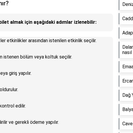
nır?
Deniz
Cadd
ilet almak için aşağıdaki adımlar izlenebilir:
Adapa
r etkinlikler arasından istenilen etkinlik seçilir.
Dala
nasıl 
an istenen bölüm veya koltuk seçilir.
Emaa
ya giriş yapılır.
Ercan
oldurulur.
Dağ Y
ontrol edilir.
Balya
ilir ve gerekli ödeme yapılır.
Cave 