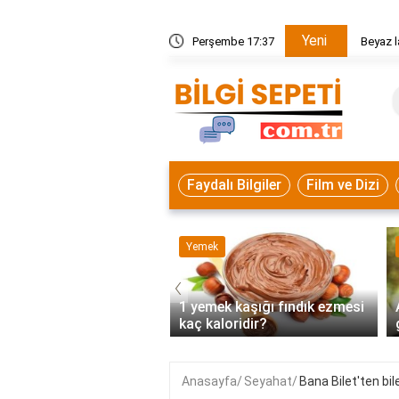
Yeni
angi yemekler yapılır?
Perşembe 17:37
Beyaz l
Faydalı Bilgiler
Film ve Dizi
 Bilgiler
Yemek
‹
 güncelleme nasıl
1 yemek kaşığı fındık ezmesi
r?
kaç kaloridir?
Anasayfa
Seyahat
Bana Bilet'ten bile