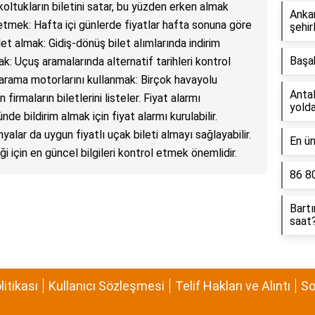
oltukların biletini satar, bu yüzden erken almak
Ankar
h etmek: Hafta içi günlerde fiyatlar hafta sonuna göre
şehir
let almak: Gidiş-dönüş bilet alımlarında indirim
Başa
ak: Uçuş aramalarında alternatif tarihleri kontrol
i arama motorlarını kullanmak: Birçok havayolu
Antal
 firmaların biletlerini listeler. Fiyat alarmı
yolda
de bildirim almak için fiyat alarmı kurulabilir.
lar da uygun fiyatlı uçak bileti almayı sağlayabilir.
En ün
iği için en güncel bilgileri kontrol etmek önemlidir.
86 8
Bart
saat
olitikası
Kullanıcı Sözleşmesi
Telif Hakları ve Alıntı
So