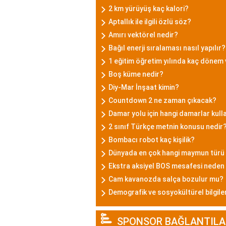
2 km yürüyüş kaç kalori?
Aptallık ile ilgili özlü söz?
Amırı vektörel nedir?
Bağıl enerji sıralaması nasıl yapılır?
1 eğitim öğretim yılında kaç dönem
Boş küme nedir?
Diy-Mar İnşaat kimin?
Countdown 2 ne zaman çıkacak?
Damar yolu için hangi damarlar kulla
2 sınıf Türkçe metnin konusu nedir
Bombacı robot kaç kişilik?
Dünyada en çok hangi maymun türü
Ekstra aksiyel BOS mesafesi neden
Cam kavanozda salça bozulur mu?
Demografik ve sosyokültürel bilgile
SPONSOR BAĞLANTILA