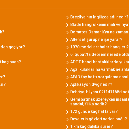
Brezilya'nın İngilizce adı nedir?
Blade hangi ülkenin malı ve fiya
ak?
Domates Osmanlı'ya ne zaman 
Allerset şurup ne işe yarar?
eden geçiyor?
1970 model arabalar hangileri?
6. Şubat'ta deprem nerede old
t kaç puan?
APTT hangi hastalıklarda yükse
Ağzı kulaklarına varmak ne anl
er?
AFAD fay hattı sorgulama nasıl 
şir?
Aplikasyon dwg nedir?
Debriyaj bilyası 02t141165d ne 
Gemi batmak üzereyken insanla
sandal, filika nedir?
172 günde kaç hafta var?
Develerin gözleri neden bağlı?
1 km kaç dakika sürer?