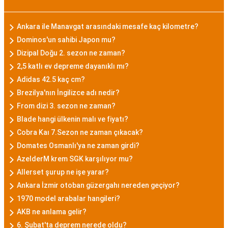
Ankara ile Manavgat arasındaki mesafe kaç kilometre?
Dominos'un sahibi Japon mu?
Dizipal Doğu 2. sezon ne zaman?
2,5 katlı ev depreme dayanıklı mı?
Adidas 42.5 kaç cm?
Brezilya'nın İngilizce adı nedir?
From dizi 3. sezon ne zaman?
Blade hangi ülkenin malı ve fiyatı?
Cobra Kaı 7.Sezon ne zaman çıkacak?
Domates Osmanlı'ya ne zaman girdi?
AzelderM krem SGK karşılıyor mu?
Allerset şurup ne işe yarar?
Ankara İzmir otoban güzergahı nereden geçiyor?
1970 model arabalar hangileri?
AKB ne anlama gelir?
6. Şubat'ta deprem nerede oldu?