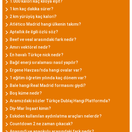
1.000 kalori kaç kiloya eşit?
1 km kaç dakika sürer?
2 km yürüyüş kaç kalori?
Atlético Madrid hangi ülkenin takımı?
Aptallık ile ilgili özlü söz?
Beef ve veal arasındaki fark nedir?
Amırı vektörel nedir?
En havalı Türkçe nick nedir?
Bağıl enerji sıralaması nasıl yapılır?
Ergene Havzası'nda hangi ovalar var?
1 eğitim öğretim yılında kaç dönem var?
Bale hangi Real Madrid formasını giydi?
Boş küme nedir?
Aramızdaki sözler Türkçe Dublaj Hangi Platformda?
Diy-Mar İnşaat kimin?
Eskiden kullanılan aydınlatma araçları nelerdir?
Countdown 2 ne zaman çıkacak?
Anasınıfi ve anaokulu arasındaki fark nedir?