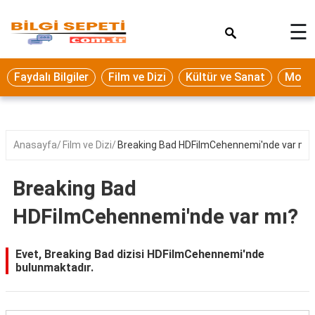
×
☰
Eğitim
Faydalı Bilgiler
Film ve Dizi
Kültür ve Sanat
Moda 
Ekonomi
Sağlık
Seyahat
Anasayfa
Film ve Dizi
Breaking Bad HDFilmCehennemi'nde var mı?
Spor
Breaking Bad
Oyun
HDFilmCehennemi'nde var mı?
Yaşam
Hukuk
Evet, Breaking Bad dizisi HDFilmCehennemi'nde
bulunmaktadır.
Blog