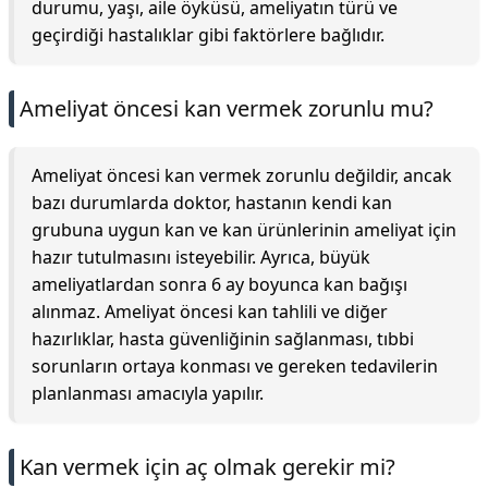
durumu, yaşı, aile öyküsü, ameliyatın türü ve
geçirdiği hastalıklar gibi faktörlere bağlıdır.
Ameliyat öncesi kan vermek zorunlu mu?
Ameliyat öncesi kan vermek zorunlu değildir, ancak
bazı durumlarda doktor, hastanın kendi kan
grubuna uygun kan ve kan ürünlerinin ameliyat için
hazır tutulmasını isteyebilir. Ayrıca, büyük
ameliyatlardan sonra 6 ay boyunca kan bağışı
alınmaz. Ameliyat öncesi kan tahlili ve diğer
hazırlıklar, hasta güvenliğinin sağlanması, tıbbi
sorunların ortaya konması ve gereken tedavilerin
planlanması amacıyla yapılır.
Kan vermek için aç olmak gerekir mi?