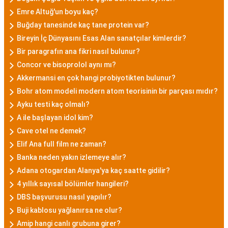
Emre Altuğ'un boyu kaç?
Buğday tanesinde kaç tane protein var?
Bireyin İç Dünyasını Esas Alan sanatçılar kimlerdir?
Bir paragrafın ana fikri nasıl bulunur?
Concor ve bisoprolol aynı mı?
Akkermansi en çok hangi probiyotikten bulunur?
Bohr atom modeli modern atom teorisinin bir parçası mıdır?
Ayku testi kaç olmalı?
A ile başlayan idol kim?
Cave otel ne demek?
Elif Ana full film ne zaman?
Banka neden yakın izlemeye alır?
Adana otogardan Alanya'ya kaç saatte gidilir?
4 yıllık sayısal bölümler hangileri?
DBS başvurusu nasıl yapılır?
Buji kablosu yağlanırsa ne olur?
Amip hangi canlı grubuna girer?