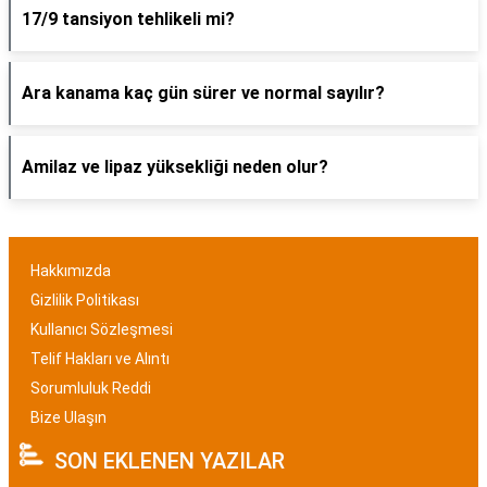
17/9 tansiyon tehlikeli mi?
Ara kanama kaç gün sürer ve normal sayılır?
Amilaz ve lipaz yüksekliği neden olur?
Hakkımızda
Gizlilik Politikası
Kullanıcı Sözleşmesi
Telif Hakları ve Alıntı
Sorumluluk Reddi
Bize Ulaşın
SON EKLENEN YAZILAR