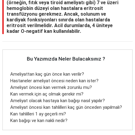
(örneğin, fıtık veya tiroid ameliyatı gibi) 7 ve üzeri
hemoglobin düzeyi olan hastalara eritrosit
transfüzyonu gerekmez. Ancak, solunum ve
kardiyak fonksiyonları sınırda olan hastalarda
eritrosit verilmelidir. Acil durumlarda, 4 üniteye
kadar O-negatif kan kullanılabilir.
Bu Yazımızda Neler Bulacaksınız ?
Ameliyattan kaç gün önce kan verilir?
Hastaneler ameliyat öncesi neden kan ister?
Ameliyat öncesi kan vermek zorunlu mu?
Kan vermek için aç olmak gerekir mi?
Ameliyat olacak hastaya kan bağışı nasıl yapılır?
Ameliyat öncesi kan tahlilleri kaç gün önceden yapılmalı?
Kan tahlilleri 1 ay geçerli mi?
Kan bağışı ve kan nakli nedir?