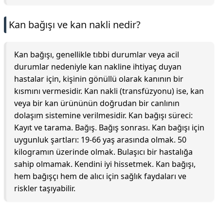
Kan bağışı ve kan nakli nedir?
Kan bağışı, genellikle tıbbi durumlar veya acil
durumlar nedeniyle kan nakline ihtiyaç duyan
hastalar için, kişinin gönüllü olarak kanının bir
kısmını vermesidir. Kan nakli (transfüzyonu) ise, kan
veya bir kan ürününün doğrudan bir canlının
dolaşım sistemine verilmesidir. Kan bağışı süreci:
Kayıt ve tarama. Bağış. Bağış sonrası. Kan bağışı için
uygunluk şartları: 19-66 yaş arasında olmak. 50
kilogramın üzerinde olmak. Bulaşıcı bir hastalığa
sahip olmamak. Kendini iyi hissetmek. Kan bağışı,
hem bağışçı hem de alıcı için sağlık faydaları ve
riskler taşıyabilir.