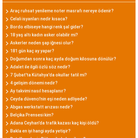
Araç ruhsat yenileme noter masrafı nereye ödenir?
Celali isyanları nedir kısaca?
Bordo elbiseye hangi renk şal gider?
18 yaş altı kadın asker olabilir mi?
Askerler neden şap iğnesi olur?
181 gün kaç ay yapar?
Doğumdan sonra kaç ayda doğum kilosuna dönülür?
Adalet ile ilgili özlü söz nedir?
7 Şubat'ta Kütahya'da okullar tatil mi?
4 gelişim dönemi nedir?
Ay takvimi nasıl hesaplanır?
Ceyda düvenci'nin eşi neden adliyede?
Abgas werkstatt arızası nedir?
Belçika Prensesi kim?
Adana Ceyhan'da trafik kazası kaç kişi öldü?
Bakla en iyi hangi ayda yetişir?