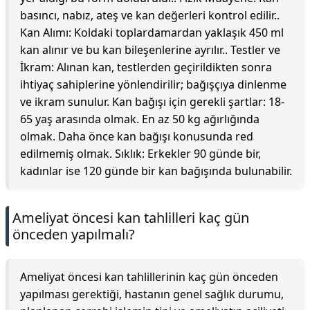
basıncı, nabız, ateş ve kan değerleri kontrol edilir..
Kan Alımı: Koldaki toplardamardan yaklaşık 450 ml
kan alınır ve bu kan bileşenlerine ayrılır.. Testler ve
İkram: Alınan kan, testlerden geçirildikten sonra
ihtiyaç sahiplerine yönlendirilir; bağışçıya dinlenme
ve ikram sunulur. Kan bağışı için gerekli şartlar: 18-
65 yaş arasında olmak. En az 50 kg ağırlığında
olmak. Daha önce kan bağışı konusunda red
edilmemiş olmak. Sıklık: Erkekler 90 günde bir,
kadınlar ise 120 günde bir kan bağışında bulunabilir.
Ameliyat öncesi kan tahlilleri kaç gün
önceden yapılmalı?
Ameliyat öncesi kan tahlillerinin kaç gün önceden
yapılması gerektiği, hastanın genel sağlık durumu,