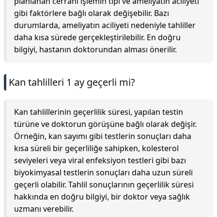
planlanan cerrahi işlemin tipi ve ameliyatın aciliyeti
gibi faktörlere bağlı olarak değişebilir. Bazı
durumlarda, ameliyatın aciliyeti nedeniyle tahliller
daha kısa sürede gerçekleştirilebilir. En doğru
bilgiyi, hastanın doktorundan alması önerilir.
Kan tahlilleri 1 ay geçerli mi?
Kan tahlillerinin geçerlilik süresi, yapılan testin
türüne ve doktorun görüşüne bağlı olarak değişir.
Örneğin, kan sayımı gibi testlerin sonuçları daha
kısa süreli bir geçerliliğe sahipken, kolesterol
seviyeleri veya viral enfeksiyon testleri gibi bazı
biyokimyasal testlerin sonuçları daha uzun süreli
geçerli olabilir. Tahlil sonuçlarının geçerlilik süresi
hakkında en doğru bilgiyi, bir doktor veya sağlık
uzmanı verebilir.