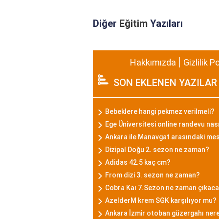
Diğer
Eğitim
Yazıları
Hakkımızda
Gizlilik P
SON EKLENEN YAZILAR
Bebeklere hangi pekmez verilmeli?
Ege Üniversitesi online randevu nası
Ankara ile Manavgat arasındaki me
Dizipal Doğu 2. sezon ne zaman?
Adidas 42.5 kaç cm?
From dizi 3. sezon ne zaman?
Cobra Kaı 7.Sezon ne zaman çıkac
AzelderM krem SGK karşılıyor mu?
Ankara İzmir otoban güzergahı ner