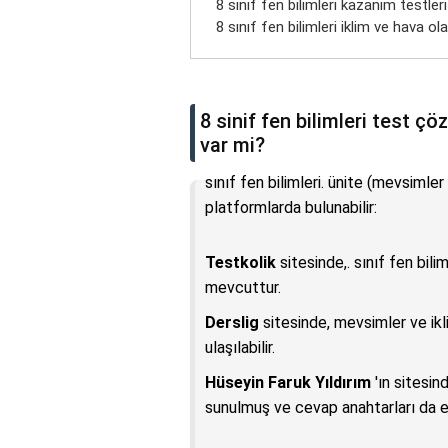
8 sınıf fen bilimleri kazanım testle
8 sınıf fen bilimleri iklim ve hava ola
8 sinif fen bilimleri test ç
var mi?
sınıf fen bilimleri. ünite (mevsimler
platformlarda bulunabilir:
Testkolik
sitesinde,. sınıf fen bili
mevcuttur.
Derslig
sitesinde, mevsimler ve ikl
ulaşılabilir.
Hüseyin Faruk Yıldırım
'ın sitesin
sunulmuş ve cevap anahtarları da e