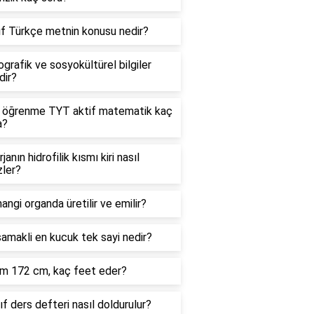
ıf Türkçe metnin konusu nedir?
rafik ve sosyokültürel bilgiler
dir?
f öğrenme TYT aktif matematik kaç
a?
janın hidrofilik kısmı kiri nasıl
zler?
angi organda üretilir ve emilir?
amakli en kucuk tek sayi nedir?
m 172 cm, kaç feet eder?
nıf ders defteri nasıl doldurulur?