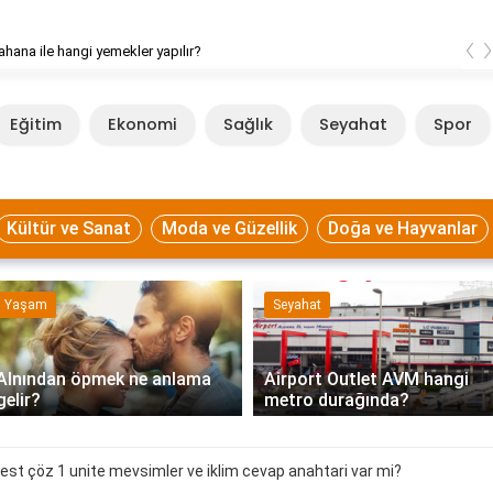
‹
ahana ile hangi yemekler yapılır?
Eğitim
Ekonomi
Sağlık
Seyahat
Spor
Kültür ve Sanat
Moda ve Güzellik
Doğa ve Hayvanlar
Yaşam
Seyahat
Alnından öpmek ne anlama
Airport Outlet AVM hangi
gelir?
metro durağında?
i test çöz 1 unite mevsimler ve iklim cevap anahtari var mi?