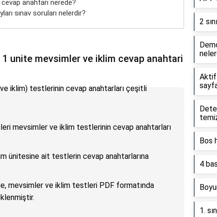
ri cevap anahtarı nerede?
yları sınav soruları nelerdir?
2 sın
Demog
neler
öz 1 unite mevsimler ve iklim cevap anahtari
Akti
sayf
 ve iklim) testlerinin cevap anahtarları çeşitli
Deter
temi
mleri mevsimler ve iklim testlerinin cevap anahtarları
Bos h
im ünitesine ait testlerin cevap anahtarlarına
4 bas
de, mevsimler ve iklim testleri PDF formatında
Boyu
klenmiştir.
1. sı