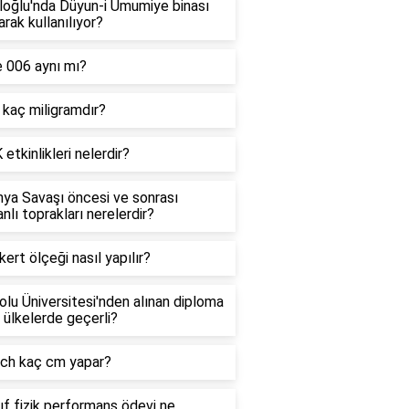
loğlu'nda Düyun-i Umumiye binası
arak kullanılıyor?
e 006 aynı mı?
kaç miligramdır?
etkinlikleri nelerdir?
ya Savaşı öncesi ve sonrası
lı toprakları nerelerdir?
Likert ölçeği nasıl yapılır?
lu Üniversitesi'nden alınan diploma
 ülkelerde geçerli?
nch kaç cm yapar?
nıf fizik performans ödevi ne