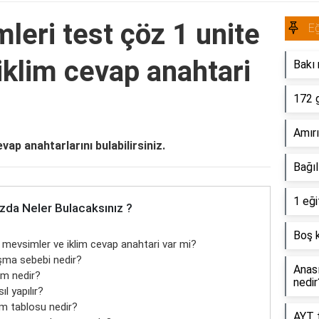
imleri test çöz 1 unite
Eğ
iklim cevap anahtari
Bakı 
172 
Amırı
evap anahtarlarını bulabilirsiniz.
Bağıl
1 eği
zda Neler Bulacaksınız ?
Boş 
te mevsimler ve iklim cevap anahtari var mi?
uşma sebebi nedir?
Anası
lim nedir?
nedir
l yapılır?
im tablosu nedir?
AYT f