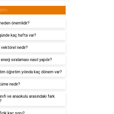
itim
neden önemlidir?
günde kaç hafta var?
 vektörel nedir?
 enerji sıralaması nasıl yapılır?
tim öğretim yılında kaç dönem var?
küme nedir?
nıfi ve anaokulu arasındaki fark
?
izik kaç soru?