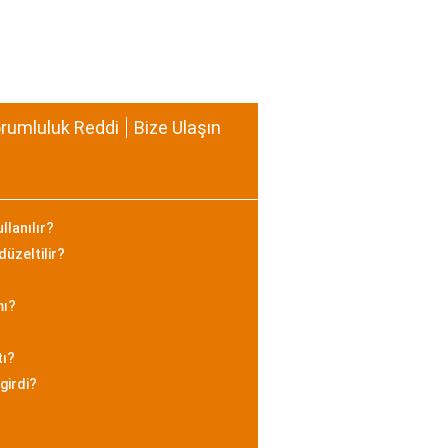
rumluluk Reddi
Bize Ulaşın
llanılır?
düzeltilir?
mı?
tı?
girdi?