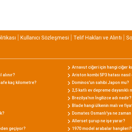
olitikası
Kullanıcı Sözleşmesi
Telif Hakları ve Alıntı
So
Arnavut ciğeri için hangi ciğer ku
l alınır?
Ariston kombi 5P3 hatası nasıl 
safe kaç kilometre?
Dominos'un sahibi Japon mu?
2,5 katlı ev depreme dayanıklı 
Brezilya'nın İngilizce adı nedir?
Blade hangi ülkenin malı ve fiya
ak?
Domates Osmanlı'ya ne zaman 
Allerset şurup ne işe yarar?
eden geçiyor?
1970 model arabalar hangileri?