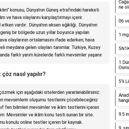
Cağa
ne ol
 iklim" konusu, Dünya'nın Güneş etrafındaki hareketi
lim ve hava olaylarını karşılaştırmayı içerir.
06 v
tken vardır:. Dünya'nın eksen eğikliği.. Dünya'nın
 geniş bir bölgede uzun yıllar boyunca yapılan
1 mg 
va olaylarının ortalamasını ifade ederken; hava
süreli meydana gelen olayları tanımlar. Türkiye, Kuzey
5N1K 
anda farklı yarım kürelerde farklı mevsimler yaşanır.
1 Dün
Osman
 çöz nasıl yapılır?
5'li 
çözmek için aşağıdaki sitelerden yararlanabilirsiniz:.
Anado
eri mevsimlerin oluşumu testlerini çözebileceğiniz
hangi
nıf fen bilimleri mevsimler ve iklim testlerini içeren
9.5 i
om: Mevsimler ve iklim konu testi sunan bir site..
u konulu online testler içeren bir kaynak..
9. sı