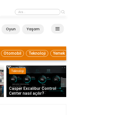
›
Beyaz lahana ile hangi yemekler yapılır?
Oyun
Yaşam
Anasayfa
Otomobil
Teknoloji
Yemek
Teknoloji
Sağlık
›
Casper Excalibur Control
Eczanedeki eczacı ve k
Center nasıl açılır?
dışında kimler çalışabil