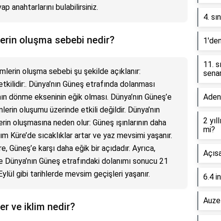
ap anahtarlarını bulabilirsiniz.
4. sı
mlerin oluşma sebebi nedir?
1'den
11. s
imlerin oluşma sebebi şu şekilde açıklanır:
senar
tkilidir:. Dünya’nın Güneş etrafında dolanması
a’nın dönme ekseninin eğik olması. Dünya’nın Güneş’e
Aden
erin oluşumu üzerinde etkili değildir. Dünya’nın
2 yıl
erin oluşmasına neden olur: Güneş ışınlarının daha
mi?
ım Küre’de sıcaklıklar artar ve yaz mevsimi yaşanır.
, Güneş’e karşı daha eğik bir açıdadır. Ayrıca,
Açıs
ve Dünya’nın Güneş etrafındaki dolanımı sonucu 21
ylül gibi tarihlerde mevsim geçişleri yaşanır.
6.4 i
Auze
er ve iklim nedir?