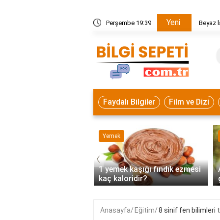
Yeni
angi yemekler yapılır?
Perşembe 19:39
Beyaz l
Faydalı Bilgiler
Film ve Dizi
 Bilgiler
Yemek
‹
 güncelleme nasıl
1 yemek kaşığı fındık ezmesi
r?
kaç kaloridir?
Anasayfa
Eğitim
8 sinif fen bilimler