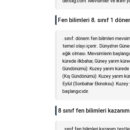
derslig.com: Mevsimler ve iklim ya
Fen bilimleri 8. sınıf 1 dö
. sınıf. dönem fen bilimleri mevsi
temel olayı içerir:. Dünya'nın Gü
eğik olması. Mevsimlerin başlangıç
kürede ilkbahar, Güney yarım küre
Gündönümü): Kuzey yarım kürede ya
(Kış Gündönümü): Kuzey yarım kür
Eylül (Sonbahar Ekinoksu): Kuzey
başlangıcıdır.
8 sınıf fen bilimleri kazanı
. sınıf fen bilimleri kazanım testle