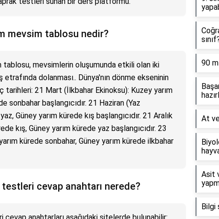
prak testleri sunan bir ders platformu.
yapab
Coğra
nem mevsim tablosu nedir?
sınıf
90 m
m tablosu, mevsimlerin oluşumunda etkili olan iki
neş etrafında dolanması.. Dünya'nın dönme ekseninin
Başar
 tarihleri: 21 Mart (İlkbahar Ekinoksu): Kuzey yarım
hazır
de sonbahar başlangıcıdır. 21 Haziran (Yaz
z, Güney yarım kürede kış başlangıcıdır. 21 Aralık
At ve
ede kış, Güney yarım kürede yaz başlangıcıdır. 23
 yarım kürede sonbahar, Güney yarım kürede ilkbahar
Biyol
hayva
Asit 
yapm
m testleri cevap anahtarı nerede?
Bilgi
ri cevap anahtarları aşağıdaki sitelerde bulunabilir: