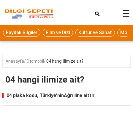
×
☰
Eğitim
Faydalı Bilgiler
Film ve Dizi
Kültür ve Sanat
Moda 
Ekonomi
Sağlık
Seyahat
Anasayfa
Otomobil
04 hangi ilimize ait?
Spor
04 hangi ilimize ait?
Oyun
Yaşam
04 plaka kodu, Türkiye'ninAğrıiline aittir.
Hukuk
Blog