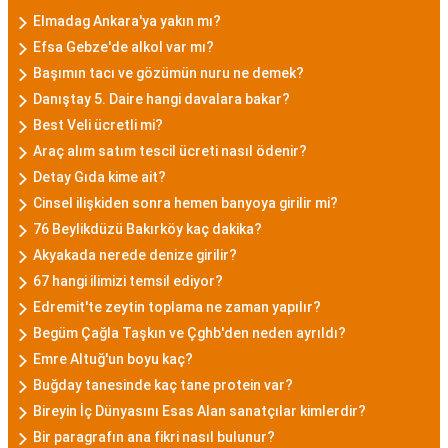
Elmadag Ankara'ya yakın mı?
Efsa Gebze'de alkol var mı?
Başımın tacı ve gözümün nuru ne demek?
Danıştay 5. Daire hangi davalara bakar?
Best Veli ücretli mi?
Araç alım satım tescil ücreti nasıl ödenir?
Detay Gıda kime ait?
Cinsel ilişkiden sonra hemen banyoya girilir mi?
76 Beylikdüzü Bakırköy kaç dakika?
Akyakada nerede denize girilir?
67 hangi ilimizi temsil ediyor?
Edremit'te zeytin toplama ne zaman yapılır?
Begüm Çağla Taşkın ve Çghb'den neden ayrıldı?
Emre Altuğ'un boyu kaç?
Buğday tanesinde kaç tane protein var?
Bireyin İç Dünyasını Esas Alan sanatçılar kimlerdir?
Bir paragrafın ana fikri nasıl bulunur?