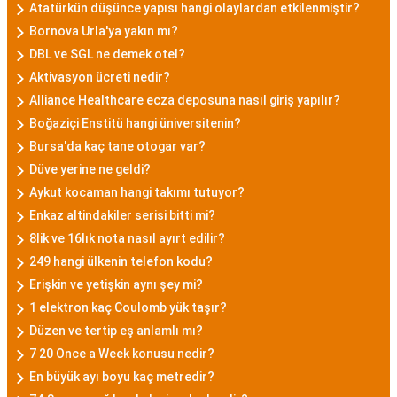
Atatürkün düşünce yapısı hangi olaylardan etkilenmiştir?
Bornova Urla'ya yakın mı?
DBL ve SGL ne demek otel?
Aktivasyon ücreti nedir?
Alliance Healthcare ecza deposuna nasıl giriş yapılır?
Boğaziçi Enstitü hangi üniversitenin?
Bursa'da kaç tane otogar var?
Düve yerine ne geldi?
Aykut kocaman hangi takımı tutuyor?
Enkaz altindakiler serisi bitti mi?
8lik ve 16lık nota nasıl ayırt edilir?
249 hangi ülkenin telefon kodu?
Erişkin ve yetişkin aynı şey mi?
1 elektron kaç Coulomb yük taşır?
Düzen ve tertip eş anlamlı mı?
7 20 Once a Week konusu nedir?
En büyük ayı boyu kaç metredir?