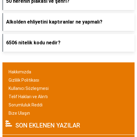
50 nerenin plakası ve şehri?
Alkolden ehliyetini kaptıranlar ne yapmalı?
6506 nitelik kodu nedir?
Hakkımızda
Gizlilik Politikası
Kullanıcı Sözleşmesi
Telif Hakları ve Alıntı
Sorumluluk Reddi
Bize Ulaşın
SON EKLENEN YAZILAR