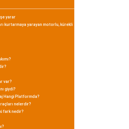
işe yarar
rı kurtarmaya yarayan motorlu, kürekli
akımı?
dir?
ar var?
nı giydi?
aj Hangi Platformda?
raçları nelerdir?
i fark nedir?
mı?