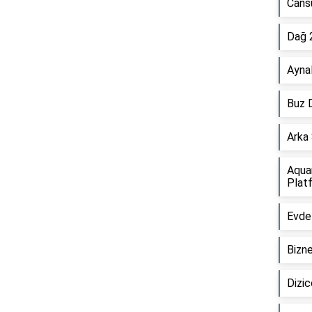
Cansu
Dağ 
Aynal
Buz D
Arka 
Aqua
Plat
Evde 
Bizne
Dizic