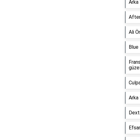
Arka
After
Ali Ö
Blue 
Frans
güze
Culp
Arka 
Dexte
Efsa