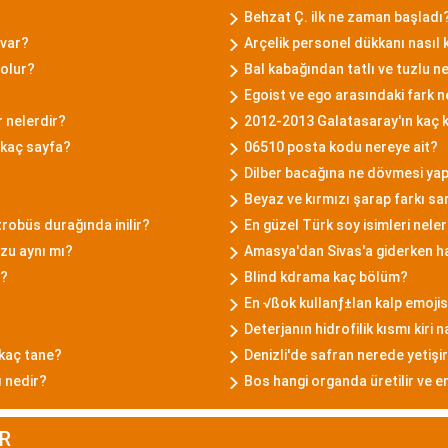
Behzat Ç. ilk ne zaman başladı
 var?
Arçelik personel dükkanı nasıl k
 olur?
Bal kabağından tatlı ve tuzlu ne
Egoist ve ego arasındaki fark n
r nelerdir?
2012-2013 Galatasaray'ın kaç 
 kaç sayfa?
06510 posta kodu nereye ait?
Dilber bacağına ne dövmesi yap
Beyaz ve kırmızı şarap farkı s
robüs durağında inilir?
En güzel Türk soy isimleri neler
zu aynı mı?
Amasya'dan Sivas'a giderken ha
r?
Blind kdrama kaç bölüm?
En √ßok kullanƒ±lan kalp emojis
Deterjanın hidrofilik kısmı kiri 
 kaç tane?
Denizli'de safran nerede yetişi
ı nedir?
Bos hangi organda üretilir ve em
R