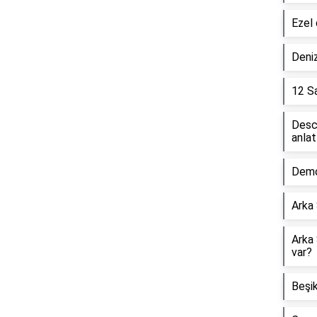
Ezel 
Deniz
12 Sa
Desc
anlat
Demo
Arka
Arka 
var?
Beşik