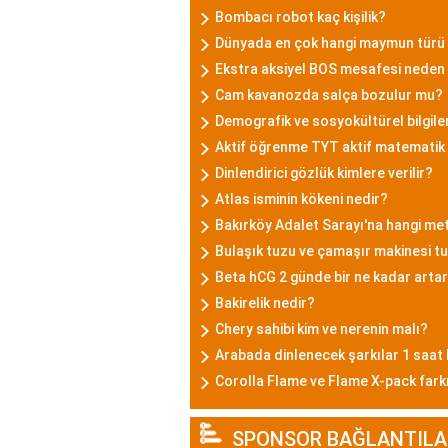
Bombacı robot kaç kişilik?
Dünyada en çok hangi maymun türü
Ekstra aksiyel BOS mesafesi neden
Cam kavanozda salça bozulur mu?
Demografik ve sosyokültürel bilgile
Aktif öğrenme TYT aktif matematik
Dinlendirici gözlük kimlere verilir?
Atlas isminin kökeni nedir?
Bakırköy Adalet Sarayı'na hangi met
Bulaşık tuzu ve çamaşır makinesi tu
Beta hCG 2 günde bir ne kadar arta
Bakirelik nedir?
Chery sahibi kim ve nerenin malı?
Arabada dinlenecek şarkılar 1 saat
Corolla Flame ve Flame X-pack fark
SPONSOR BAĞLANTILA