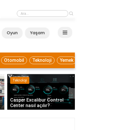
›
Diyette haşlanmış patates yenir mi?
Oyun
Yaşam
Anasayfa
Otomobil
Teknoloji
Yemek
Teknoloji
Sağlık
›
Casper Excalibur Control
Eczanedeki eczacı ve k
Center nasıl açılır?
dışında kimler çalışabil