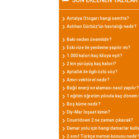
SON EKLENEN YAZILAR
Antalya Otogarı hangi semtte?
Aslıhan Gürbüz'ün hastalığı nedir?
Bakı neden önemlidir?
Eski vize ile yenileme yapılır mı?
1.000 kalori kaç kiloya eşit?
2 km yürüyüş kaç kalori?
Aptallık ile ilgili özlü söz?
Amırı vektörel nedir?
Bağıl enerji sıralaması nasıl yapılır?
1 eğitim öğretim yılında kaç dönem
Boş küme nedir?
Diy-Mar İnşaat kimin?
Countdown 2 ne zaman çıkacak?
Damar yolu için hangi damarlar kulla
2 sınıf Türkçe metnin konusu nedir