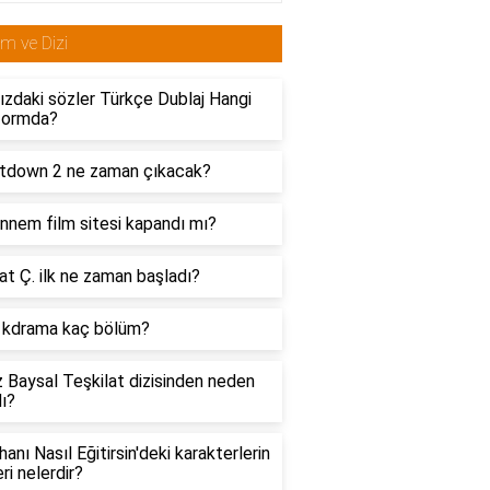
lm ve Dizi
zdaki sözler Türkçe Dublaj Hangi
formda?
tdown 2 ne zaman çıkacak?
nnem film sitesi kapandı mı?
t Ç. ilk ne zaman başladı?
d kdrama kaç bölüm?
 Baysal Teşkilat dizisinden neden
dı?
hanı Nasıl Eğitirsin'deki karakterlerin
eri nelerdir?