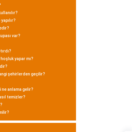
?
ullanılır?
 yapılır?
edir?
kupası var?
tırdı?
arhoşluk yapar mı?
dir?
ngi şehirlerden geçilir?
i ne anlama gelir?
nasıl temizler?
r?
ilir?