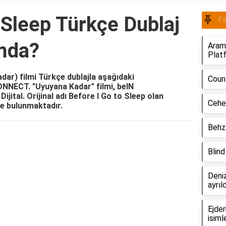
 Sleep Türkçe Dublaj
Fi
mda?
Aramı
Plat
dar) filmi Türkçe dublajla aşağıdaki
Coun
CONNECT. "Uyuyana Kadar" filmi, beIN
ital. Orijinal adı Before I Go to Sleep olan
Cehe
nde bulunmaktadır.
Behza
Blin
Deniz
ayrıl
Ejder
isiml