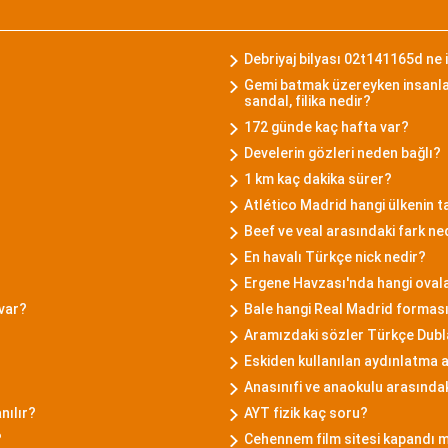
Debriyaj bilyası 02t141165d ne 
Gemi batmak üzereyken insanla
sandal, filika nedir?
172 günde kaç hafta var?
Develerin gözleri neden bağlı?
1 km kaç dakika sürer?
Atlético Madrid hangi ülkenin t
Beef ve veal arasındaki fark ne
En havalı Türkçe nick nedir?
Ergene Havzası'nda hangi oval
 var?
Bale hangi Real Madrid forması
Aramızdaki sözler Türkçe Dubl
Eskiden kullanılan aydınlatma a
Anasınıfi ve anaokulu arasındak
nılır?
AYT fizik kaç soru?
?
Cehennem film sitesi kapandı 