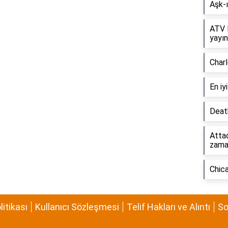
Aşk-
ATV 
yayı
Char
En iy
Death
Attac
zama
Chic
olitikası
Kullanıcı Sözleşmesi
Telif Hakları ve Alıntı
So