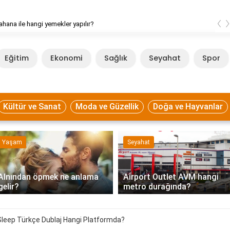
‹
ahana ile hangi yemekler yapılır?
Eğitim
Ekonomi
Sağlık
Seyahat
Spor
Kültür ve Sanat
Moda ve Güzellik
Doğa ve Hayvanlar
Yaşam
Seyahat
Alnından öpmek ne anlama
Airport Outlet AVM hangi
gelir?
metro durağında?
 Sleep Türkçe Dublaj Hangi Platformda?