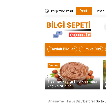
Yeni
angi yemekler yapılır?
Perşembe 12:43
Beyaz l
Faydalı Bilgiler
Film ve Dizi
 Bilgiler
Yemek
‹
 güncelleme nasıl
1 yemek kaşığı fındık ezmesi
r?
kaç kaloridir?
Anasayfa
Film ve Dizi
Before I Go to